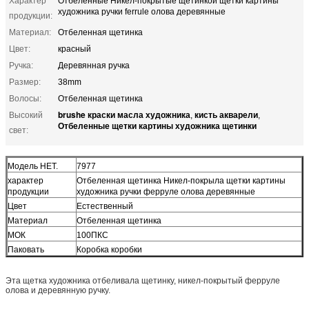
Характер
Отбеленные Никел-покрытые щетинкой щетки картины
художника ручки ferrule олова деревянные
продукции:
Материал:
Отбеленная щетинка
Цвет:
красный
Ручка:
Деревянная ручка
Размер:
38mm
Волосы:
Отбеленная щетинка
brushe краски масла художника
кисть акварели
Высокий
,
,
Отбеленные щетки картины художника щетинки
свет:
Модель НЕТ.
7977
характер
Отбеленная щетинка Никел-покрыла щетки картины
продукции
художника ручки ферруле олова деревянные
Цвет
Естественный
Материал
Отбеленная щетинка
МОК
100ПКС
Паковать
Коробка коробки
Эта щетка художника отбеливала щетинку, никел-покрытый ферруле
олова и деревянную ручку.