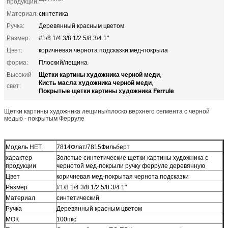
продукции:
Материал:
синтетика
Ручка:
Деревянный красным цветом
Размер:
#1/8 1/4 3/8 1/2 5/8 3/4 1"
Цвет:
коричневая чернота подсказки мед-покрыла
форма:
Плоский/лещина
Щетки картины художника черной меди
Высокий
,
Кисть масла художника черной меди
,
свет:
Покрытые щетки картины художника Ferrule
Щетки картины художника лещины/плоско верхнего сегмента с черной
медью - покрытым Ферруле
Модель НЕТ.
7814Флат/7815Фильберт
характер
Золотые синтетические щетки картины художника с
продукции
чернотой мед-покрыли ручку ферруле деревянную
Цвет
коричневая мед-покрытая чернота подсказки
Размер
#1/8 1/4 3/8 1/2 5/8 3/4 1"
Материал
синтетический
Ручка
Деревянный красным цветом
МОК
100пкс