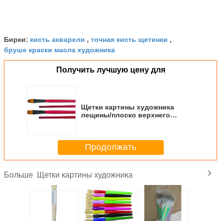
кисть акварели
точная кисть щетинки
Бирки:
,
,
бруше краски масла художника
Получить лучшую цену для
Щетки картины художника
лещины/плоско верхнего
сегмента с черной медью -
покрытым Ферруле
Продолжать
Щетки картины художника
Больше