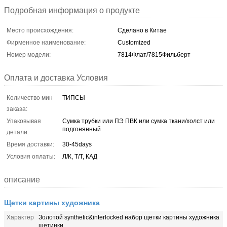
Подробная информация о продукте
Место происхождения:
Сделано в Китае
Фирменное наименование:
Customized
Номер модели:
7814Флат/7815Фильберт
Оплата и доставка Условия
Количество мин
ТИПСЫ
заказа:
Упаковывая
Сумка трубки или ПЭ ПВК или сумка ткани/холст или
подгонянный
детали:
Время доставки:
30-45days
Условия оплаты:
Л/К, Т/Т, КАД
описание
Щетки картины художника
Характер
Золотой synthetic&interlocked набор щетки картины художника
щетинки