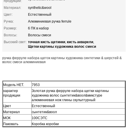
продукции:
Материал:
synthetic&wool
Цвет:
Естественный
Ручка:
Алюминиевая ручка ferrule
Размер:
6 ПК в набор
Волосы:
Волосы смеси
точная кисть щетинки
кисть акварели
Высокий свет:
,
,
Щетки картины художника волос смеси
ручка ферруле набора щеток картины художника синтетики & шерстей &
волос смеси алюминиевая
Модель НЕТ.
7953
характер
Золотая ручка ферруле набора щетки картины
продукции
художника волос сынтетик&воол&микстуре
алюминиевая нож глины скульптурный
Цвет
Естественный
Материал
сынтетик&воол
МОК
100СЭТС
Паковать
Коробка коробки