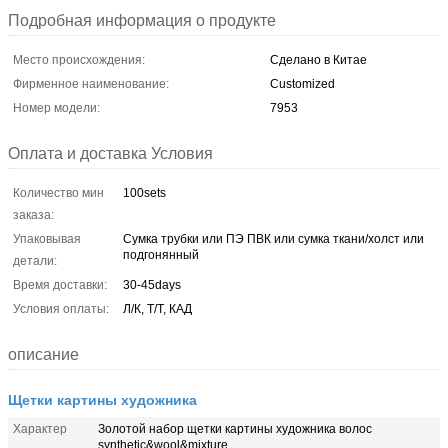
Подробная информация о продукте
Место происхождения:
Сделано в Китае
Фирменное наименование:
Customized
Номер модели:
7953
Оплата и доставка Условия
Количество мин
100sets
заказа:
Упаковывая
Сумка трубки или ПЭ ПВК или сумка ткани/холст или
подгонянный
детали:
Время доставки:
30-45days
Условия оплаты:
Л/К, Т/Т, КАД
описание
Щетки картины художника
Характер
Золотой набор щетки картины художника волос
synthetic&wool&mixture