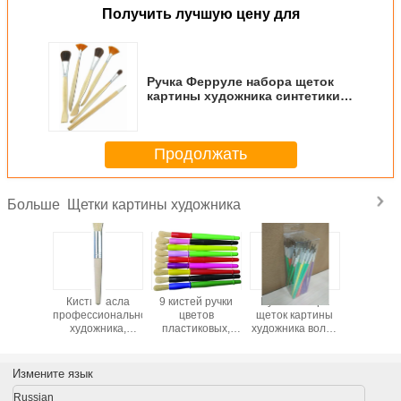
Получить лучшую цену для
Ручка Ферруле набора щеток
картины художника синтетики &
шерстей & волос смеси
алюминиевая
Продолжать
Щетки картины художника
Больше
картины
Кисти масла
9 кистей ручки
Ручка набора
Блокир
жника
профессионального
цветов
щеток картины
наборы 
/плоско
художника,
пластиковых,
художника волос
деревя
него
естественные
красочный ОЭМ
пони длинная с 6
ручки з
нта с
короткие кисти
набора кисти
размерами 12 ПК
синтетич
медью -
щетинки для
акварели
в размер
отли
Измените язык
ытым
студентов
доступный
щетинятс
руле
Russian