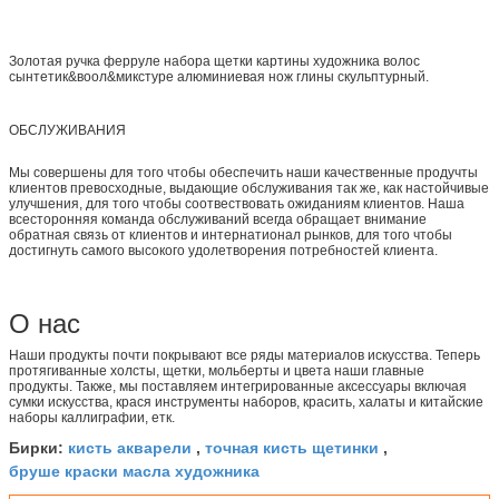
Золотая ручка ферруле набора щетки картины художника волос
сынтетик&воол&микстуре алюминиевая нож глины скульптурный.
ОБСЛУЖИВАНИЯ
Мы совершены для того чтобы обеспечить наши качественные продучты
клиентов превосходные, выдающие обслуживания так же, как настойчивые
улучшения, для того чтобы соотвествовать ожиданиям клиентов. Наша
всесторонняя команда обслуживаний всегда обращает внимание
обратная связь от клиентов и интернатионал рынков, для того чтобы
достигнуть самого высокого удолетворения потребностей клиента.
О нас
Наши продукты почти покрывают все ряды материалов искусства. Теперь
протягиванные холсты, щетки, мольберты и цвета наши главные
продукты. Также, мы поставляем интегрированные аксессуары включая
сумки искусства, крася инструменты наборов, красить, халаты и китайские
наборы каллиграфии, етк.
кисть акварели
точная кисть щетинки
Бирки:
,
,
бруше краски масла художника