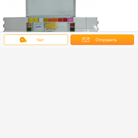
Чат
Отправить
запрос
Серия краски акварели после особенной концентрации процесса обжатия,
небольшая голова также имеет большую емкость, концентрацию
сатурации высокого цвета. Даже если польза ултрафине пигмента,
разбавляет чрезмерное количество воды, все еще не мелкие частицы, и
хорошее прилипание на бумаге. Тон и стабильность, никакая химическая
реакция, и не имеют особенно высокоомное с временем, стойкостью
краски, быстротой.