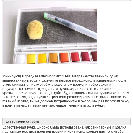
Минирующ в среднеземноморских 40-80 метрах естественной губки
выдержанных в воде и сжимайте первое перед использованием, и после
этого сжимайте чистую губку в воде, этом времени, губке сухой и
государство нежности, когда нам нужно экранировать высосанное
чрезмерное количество воды, губка будет вашим самым лучшим хелпером.
В то же время, когда губка загрязнена разнообразие цветами становится
грязный взгляд, вы не должен потревожиться около, как раз положил губку
в воду в меньшей выжимке, вас найдет новый взгляд в губке.
Естественная губка
Естественная губка широко была использована как санитарные изделия,
настенные росписи древней греции и Крит использовал для того чтобы