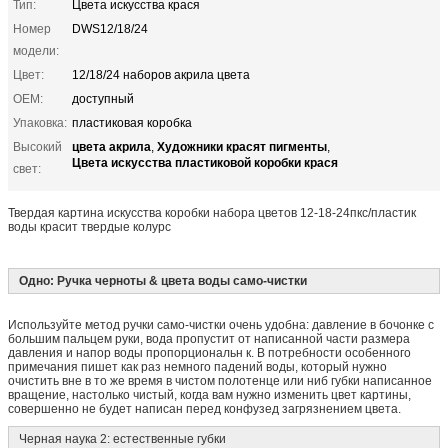
Тип:
Цвета искусства крася
Номер
DWS12/18/24
модели:
Цвет:
12/18/24 наборов акрила цвета
OEM:
доступный
Упаковка:
пластиковая коробка
цвета акрила
Художники красят пигменты
Высокий
,
,
Цвета искусства пластиковой коробки крася
свет:
Твердая картина искусства коробки набора цветов 12-18-24пкс/пластик
воды красит твердые колурс
Одно: Ручка черноты & цвета воды само-чистки
Используйте метод ручки само-чистки очень удобна: давление в бочонке с
большим пальцем руки, вода пропустит от написанной части размера
давления и напор воды пропорциональн к. В потребности особенного
примечания пишет как раз немного падений воды, который нужно
очистить вне в то же время в чистом полотенце или ниб губки написанное
вращение, настолько чистый, когда вам нужно изменить цвет картины,
совершенно не будет написан перед конфузед загрязнением цвета.
Черная наука 2: естественные губки