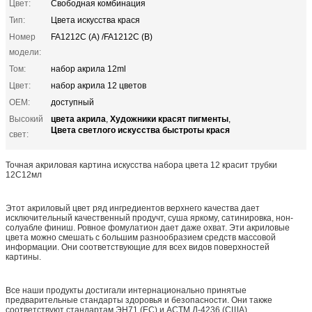
Цвет:
Свободная комбинация
Тип:
Цвета искусства крася
Номер
FA1212C (A) /FA1212C (B)
модели:
Том:
набор акрила 12ml
Цвет:
набор акрила 12 цветов
OEM:
доступный
цвета акрила
Художники красят пигменты
Высокий
,
,
Цвета светлого искусства быстроты крася
свет:
Точная акриловая картина искусства набора цвета 12 красит трубки
12С12мл
Этот акриловый цвет ряд ингредиентов верхнего качества дает
исключительный качественный продучт, суша яркому, сатинировка, нон-
солуабле финиш. Ровное фомулатион дает даже охват. Эти акриловые
цвета можно смешать с большим разнообразием средств массовой
информации. Они соответствующие для всех видов поверхностей
картины.
Все наши продукты достигали интернационально принятые
предварительные стандарты здоровья и безопасности. Они также
соответствуют стандартам ЭН71 (ЕС) и АСТМ Д-4236 (США).