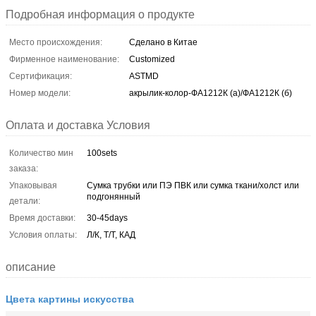
Подробная информация о продукте
Место происхождения:
Сделано в Китае
Фирменное наименование:
Customized
Сертификация:
ASTMD
Номер модели:
акрылик-колор-ФА1212К (а)/ФА1212К (б)
Оплата и доставка Условия
Количество мин
100sets
заказа:
Упаковывая
Сумка трубки или ПЭ ПВК или сумка ткани/холст или
подгонянный
детали:
Время доставки:
30-45days
Условия оплаты:
Л/К, Т/Т, КАД
описание
Цвета картины искусства