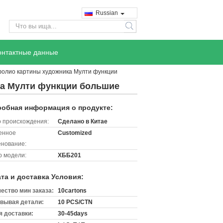
Russian
search
онтактные данные
фолио картины художника Мулти функции
ка Мулти функции большие
обная информация о продукте:
 происхождения:
Сделано в Китае
енное
Customized
нование:
 модели:
ХББ201
та и доставка Условия:
ество мин заказа:
10cartons
вывая детали:
10 PCS/CTN
 доставки:
30-45days