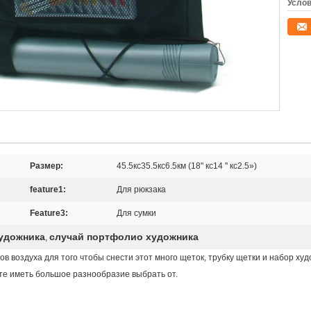
Услов
Размер:
45.5кс35.5кс6.5км (18" кс14 '' кс2.5»)
feature1:
Для рюкзака
Feature3:
Для сумки
удожника
случай портфолио художника
,
в воздуха для того чтобы снести этот много щеток, трубку щетки и набор худ
ите иметь большое разнообразие выбрать от.