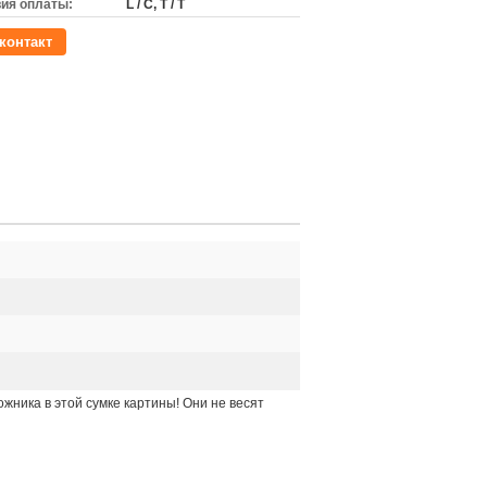
ия оплаты:
L / C, T / T
контакт
ожника в этой сумке картины! Они не весят