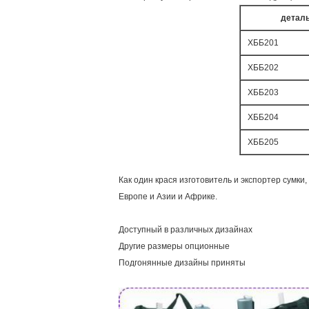
деталь
ХББ201
ХББ202
ХББ203
ХББ204
ХББ205
Как один крася изготовитель и экспортер сумки
Европе и Азии и Африке.
Доступный в различных дизайнах
Другие размеры опционные
Подгонянные дизайны приняты