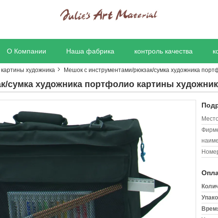
О Компании
Наша фабрика
контроль качества
к
картины художника
Мешок с инструментами/рюкзак/сумка художника порт
ак/сумка художника портфолио картины художни
Подр
Место
Фирм
наиме
Номер
Опла
Колич
Упако
Время