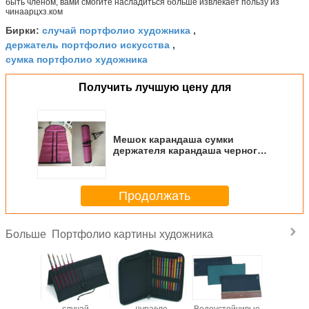
быть членом, вами смогите насладиться больше извлекает пользу из
чинаарцхз.ком
случай портфолио художника
Бирки:
,
держатель портфолио искусства
,
сумка портфолио художника
Получить лучшую цену для
Мешок карандаша сумки
держателя карандаша черного/
красного портфолио картины
художника плоский для детей
Продолжать
Портфолио картины художника
Больше