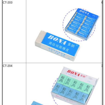
СТ-203
6к
СТ-204
3.