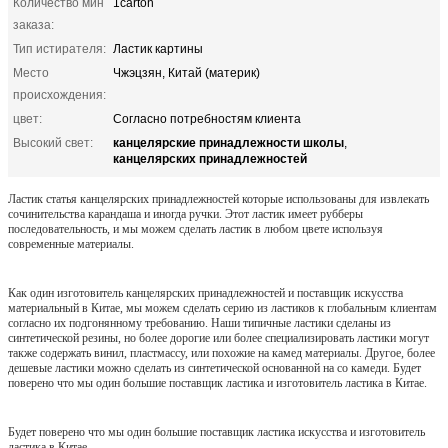
Количество мин
1carton
заказа:
Тип истирателя:
Ластик картины
Место
Чжэцзян, Китай (материк)
происхождения:
цвет:
Согласно потребностям клиента
канцелярские принадлежности школы
Высокий свет:
,
канцелярских принадлежностей
Ластик статья канцелярских принадлежностей которые использованы для извлекать
сочинительства карандаша и иногда ручки. Этот ластик имеет рубберы
последовательность, и мы можем сделать ластик в любом цвете используя
современные материалы.
Как один изготовитель канцелярских принадлежностей и поставщик искусства
материальный в Китае, мы можем сделать серию из ластиков к глобальным клиентам
согласно их подгонянному требованию. Наши типичные ластики сделаны из
синтетической резины, но более дорогие или более специализировать ластики могут
также содержать винил, пластмассу, или похожие на камед материалы. Другое, более
дешевые ластики можно сделать из синтетической основанной на со камеди. Будет
поверено что мы один большие поставщик ластика и изготовитель ластика в Китае.
Будет поверено что мы один большие поставщик ластика искусства и изготовитель
ластика в Китае.