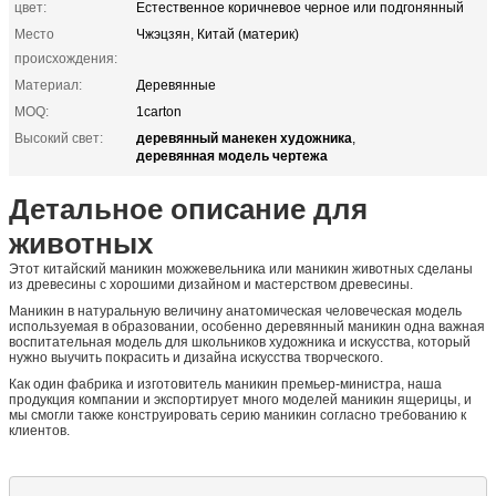
цвет:
Естественное коричневое черное или подгонянный
Место
Чжэцзян, Китай (материк)
происхождения:
Материал:
Деревянные
MOQ:
1carton
деревянный манекен художника
Высокий свет:
,
деревянная модель чертежа
Детальное описание для
животных
Этот
китайский маникин можжевельника или маникин животных сделаны
из древесины с хорошими дизайном и мастерством древесины.
Маникин в натуральную величину анатомическая человеческая модель
используемая в образовании, особенно деревянный маникин одна важная
воспитательная модель для школьников художника и искусства, который
нужно выучить покрасить и дизайна искусства творческого.
Как один фабрика и изготовитель маникин премьер-министра, наша
продукция компании и экспортирует много моделей маникин ящерицы, и
мы смогли также конструировать серию маникин согласно требованию к
клиентов.