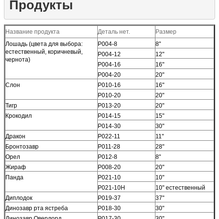
Продукты
Название продукта
Деталь нет.
Размер
Лошадь (цвета для выбора:
Р004-8
8"
естественный, коричневый,
Р004-12
12"
чернота)
Р004-16
16"
Р004-20
20"
Слон
Р010-16
16"
Р010-20
20"
Тигр
Р013-20
20"
Крокодил
Р014-15
15"
Р014-30
30"
Дракон
Р022-11
11"
Бронтозавр
Р011-28
28"
Орел
Р012-8
8"
Жираф
Р008-20
20"
Панда
Р021-10
10"
Р021-10Н
10" естественный
Диплодок
Р019-37
37"
Динозавр рта ястреба
Р018-30
30"
Динозавр Оверлорд
Р017-30
30"