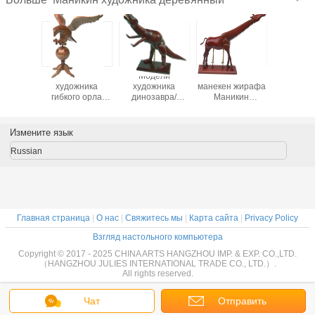
икин
Манекен
Модели
Тип полно
ПРОДВИЖ
еского
художника
художника
манекен жирафа
НЕКОТ
жника
гибкого орла
динозавра/
Маникин
ПРОДВИ
янное
деревянный,
Маникин
художника
ХУДОЖ
 манекен
полностью
Диплодоукус
использования
ДЕРЕВЯ
го слона
отчетливо
материал
образования
ПИГС/РА
Измените язык
произношенный
можжевельника
деревянный
ГРАГО
манекен
животной
Посеабле
ЛИЗАРД
Russian
художника
деревянной
ПРОДА
китайский
Главная страница
|
О нас
|
Свяжитесь мы
|
Карта сайта
|
Privacy Policy
Взгляд настольного компьютера
Copyright © 2017 - 2025 CHINA ARTS HANGZHOU IMP. & EXP. CO.,LTD.
（HANGZHOU JULIES INTERNATIONAL TRADE CO., LTD.）.
All rights reserved.
Чат
Отправить