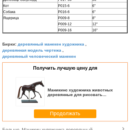
Кот
Р015-6
6"
Собака
Р016-6
6"
Ящерица
Р009-8
8"
Р009-12
12"
Р009-16
16"
деревянный манекен художника
Бирки:
,
деревянная модель чертежа
,
деревянный человеческий манекен
Получить лучшую цену для
Маникинс художника животных
деревянные для рисовать
подгонянный цвет доступный
Продолжать
Маникин художника деревянный
Больше