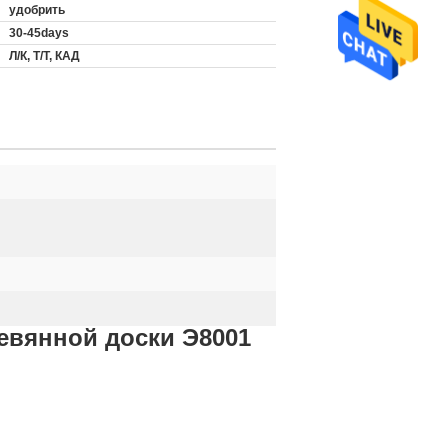
удобрить
30-45days
Л/К, Т/Т, КАД
евянной доски Э8001