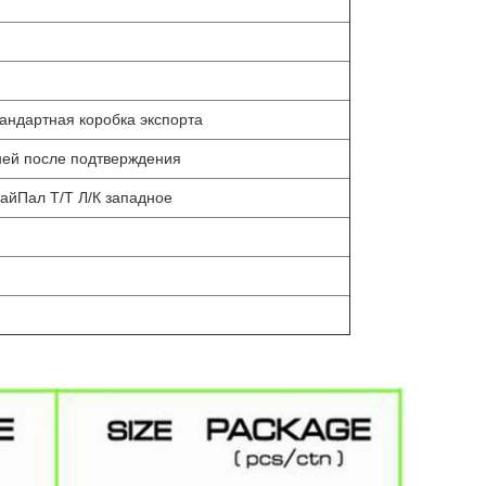
тандартная коробка экспорта
ней после подтверждения
айПал Т/Т Л/К западное