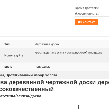
Время доставки:
Условия оплаты:
контакт
Тип:
Чертежная доска
красить/делать эскиз к доске/пусковой площадке
Используйте:
цвет:
природные
ины
Протягиванный набор холста
,
тва деревянной чертежной доски дер
ысококачественный
артины/эскиза/доска