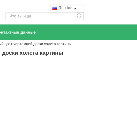
Russian
search
онтактные данные
й цвет чертежной доски холста картины
 доски холста картины