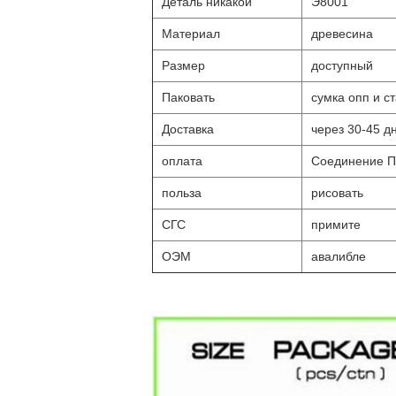
Деталь никакой
Э8001
Материал
древесина
Размер
доступный
Паковать
сумка опп и с
Доставка
через 30-45 д
оплата
Соединение П
польза
рисовать
СГС
примите
ОЭМ
авалибле