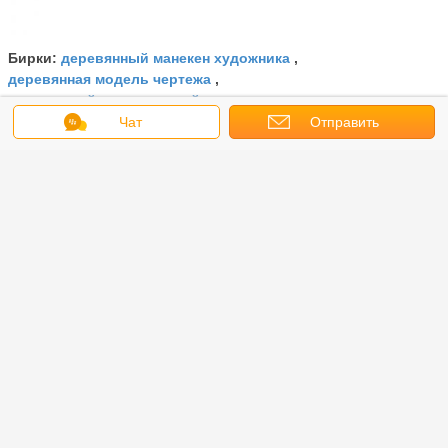
деревянный манекен художника
Бирки:
,
деревянная модель чертежа
,
деревянный человеческий манекен
Чат
Отправить
Получить лучшую цену для
запрос
ПРОДВИЖЕНИЕ!! НЕКОТОРОЕ
ПРОДВИЖЕНИЕ ХУДОЖНИКА
ДЕРЕВЯННОЕ ПИГС/РАББИТС/
ГРАГОНС/ЛИЗАРДС ДЛЯ
ПРОДАЖИ!
Продолжать
Маникин художника деревянный
Больше